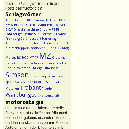
über die Schlagwörter nur in den
Posts des "Motorblog"
Schlagwörter
Auto Union
B 1000
Barkas
Barkas B 1000
BMW
Brandis
Classic Grand Prix
CW-Wert
DKW
Dreschmaschine
Enduro
F8
F9
Fahrzeugmuseum Suhl
Formel 2
Framo
Frohburg
Geländesport
Hanomag
Autobahn
Harald Sturm
Heinz Rosner
IFA
Kleinschlepper
Landtechnik
Lanz Bulldog
MZ
Melkus RS 1000
MT 77
Oldtema
Halle
Oldtimertreffen Zeitz
Paul Greifzu
Robur
Rovomobil
Rudge
Silbervase
Simson
Simson Supra
Six Days
Sport-AWO
Standmotoren
stationäre
Trabant
Motoren
Trophy
Wartburg
Weltmeisterschaft
motorostalgie
Eine private und nichtkommerzielle
Site von Mathias Hoffmann.
Alle nicht
besonders gekennzeichneten Medien
und Inhalte stammen von mir. Andere
Autoren sind in der Bildunterschrift