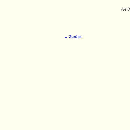
A4 8
← Zurück
Bilder-Navigation