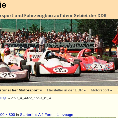
ie
orsport und Fahrzeugbau auf dem Gebiet der DDR
storischer Motorsport
Hersteller in der DDR
Motorsport
euge
→
2023_K_4472_Kopie_kl_kl
00 × 800
in
Starterfeld A 4 Formelfahrzeuge