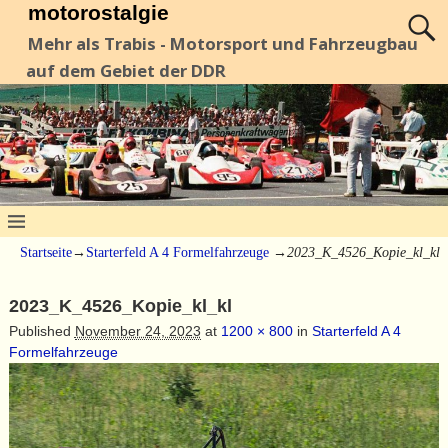
motorostalgie
Mehr als Trabis - Motorsport und Fahrzeugbau
auf dem Gebiet der DDR
Startseite
→
Starterfeld A 4 Formelfahrzeuge
→
2023_K_4526_Kopie_kl_kl
2023_K_4526_Kopie_kl_kl
Published
November 24, 2023
at
1200 × 800
in
Starterfeld A 4
Formelfahrzeuge