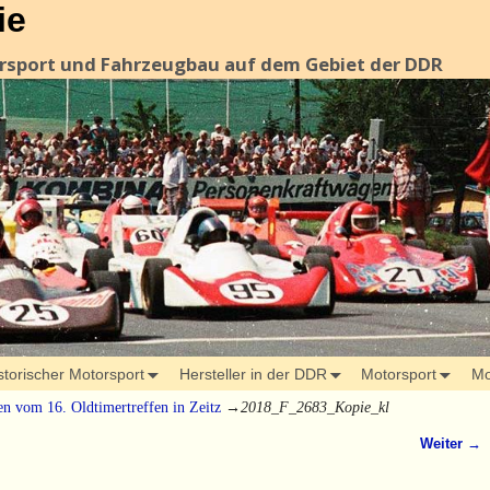
ie
orsport und Fahrzeugbau auf dem Gebiet der DDR
storischer Motorsport
Hersteller in der DDR
Motorsport
Mo
en vom 16. Oldtimertreffen in Zeitz
→
2018_F_2683_Kopie_kl
Weiter →