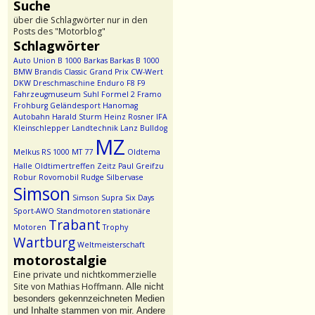
Suche
über die Schlagwörter nur in den
Posts des "Motorblog"
Schlagwörter
Auto Union
B 1000
Barkas
Barkas B 1000
BMW
Brandis
Classic Grand Prix
CW-Wert
DKW
Dreschmaschine
Enduro
F8
F9
Fahrzeugmuseum Suhl
Formel 2
Framo
Frohburg
Geländesport
Hanomag
Autobahn
Harald Sturm
Heinz Rosner
IFA
Kleinschlepper
Landtechnik
Lanz Bulldog
MZ
Melkus RS 1000
MT 77
Oldtema
Halle
Oldtimertreffen Zeitz
Paul Greifzu
Robur
Rovomobil
Rudge
Silbervase
Simson
Simson Supra
Six Days
Sport-AWO
Standmotoren
stationäre
Trabant
Motoren
Trophy
Wartburg
Weltmeisterschaft
motorostalgie
Eine private und nichtkommerzielle
Site von Mathias Hoffmann.
Alle nicht
besonders gekennzeichneten Medien
und Inhalte stammen von mir. Andere