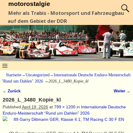
motorostalgie
Mehr als Trabis - Motorsport und Fahrzeugbau
auf dem Gebiet der DDR
Startseite
→
Uncategorized
→
Internationale Deutsche Enduro-Meisterschaft
"Rund um Dahlen" 2026
→
2026_L_3480_Kopie_kl
← Zurück
Weiter →
Bilder-Navigation
2026_L_3480_Kopie_kl
Published
April 19, 2026
at
799 × 1200
in
Internationale Deutsche
Enduro-Meisterschaft “Rund um Dahlen” 2026