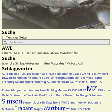
Suche
im Text der Seiten
AWE
Fahrzeuge aus Eisenach aus den Jahren 1949 bis 1990
Suche
über die Schlagwörter nur in den Posts des "Motorblog"
Schlagwörter
Auto Union
B 1000
Barkas
Barkas B 1000
BMW
Brandis
Classic Grand Prix
CW-Wert
DKW
Dreschmaschine
Enduro
F8
F9
Fahrzeugmuseum Suhl
Formel 2
Framo
Frohburg
Geländesport
Hanomag Autobahn
Harald Sturm
Heinz Rosner
IFA
MZ
Kleinschlepper
Landtechnik
Lanz Bulldog
Melkus RS 1000
MT 77
Oldtema
Halle
Oldtimertreffen Zeitz
Paul Greifzu
Robur
Rovomobil
Rudge
Silbervase
Simson
Simson Supra
Six Days
Sport-AWO
Standmotoren
stationäre
Trabant
Wartburg
Motoren
Trophy
Weltmeisterschaft