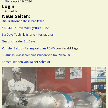
Flöha
April 19, 2026
Login
Anmelden
Neue Seiten:
Die Trabrennbahn in Panitzsch
57. ISDE in Povazska Bystrica 1982
Six Days Technikhistorie international
Geschichte der Six Days
Von der Sektion Rennsport zum ADMV
von Harald Täger
50-Kubik-Strassenrennmaschinen von Ralf Schaum
Konstruktionen von Rainer Schmidt