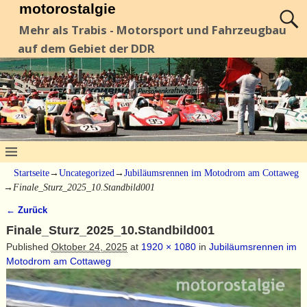
motorostalgie
Mehr als Trabis - Motorsport und Fahrzeugbau
auf dem Gebiet der DDR
Startseite
→
Uncategorized
→
Jubiläumsrennen im Motodrom am Cottaweg
→
Finale_Sturz_2025_10.Standbild001
← Zurück
Bilder-Navigation
Finale_Sturz_2025_10.Standbild001
Published
Oktober 24, 2025
at
1920 × 1080
in
Jubiläumsrennen im
Motodrom am Cottaweg