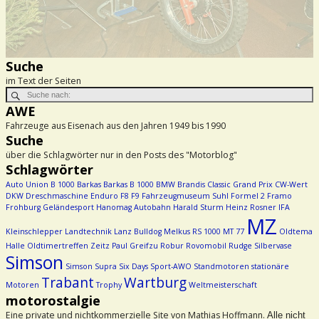
Suche
im Text der Seiten
AWE
Fahrzeuge aus Eisenach aus den Jahren 1949 bis 1990
Suche
über die Schlagwörter nur in den Posts des "Motorblog"
Schlagwörter
Auto Union
B 1000
Barkas
Barkas B 1000
BMW
Brandis
Classic Grand Prix
CW-Wert
DKW
Dreschmaschine
Enduro
F8
F9
Fahrzeugmuseum Suhl
Formel 2
Framo
Frohburg
Geländesport
Hanomag Autobahn
Harald Sturm
Heinz Rosner
IFA
MZ
Kleinschlepper
Landtechnik
Lanz Bulldog
Melkus RS 1000
MT 77
Oldtema
Halle
Oldtimertreffen Zeitz
Paul Greifzu
Robur
Rovomobil
Rudge
Silbervase
Simson
Simson Supra
Six Days
Sport-AWO
Standmotoren
stationäre
Trabant
Wartburg
Motoren
Trophy
Weltmeisterschaft
motorostalgie
Eine private und nichtkommerzielle Site von Mathias Hoffmann.
Alle nicht