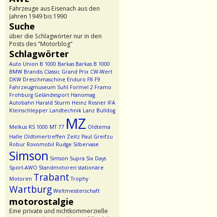
Fahrzeuge aus Eisenach aus den
Jahren 1949 bis 1990
Suche
über die Schlagwörter nur in den
Posts des "Motorblog"
Schlagwörter
Auto Union
B 1000
Barkas
Barkas B 1000
BMW
Brandis
Classic Grand Prix
CW-Wert
DKW
Dreschmaschine
Enduro
F8
F9
Fahrzeugmuseum Suhl
Formel 2
Framo
Frohburg
Geländesport
Hanomag
Autobahn
Harald Sturm
Heinz Rosner
IFA
Kleinschlepper
Landtechnik
Lanz Bulldog
MZ
Melkus RS 1000
MT 77
Oldtema
Halle
Oldtimertreffen Zeitz
Paul Greifzu
Robur
Rovomobil
Rudge
Silbervase
Simson
Simson Supra
Six Days
Sport-AWO
Standmotoren
stationäre
Trabant
Motoren
Trophy
Wartburg
Weltmeisterschaft
motorostalgie
Eine private und nichtkommerzielle