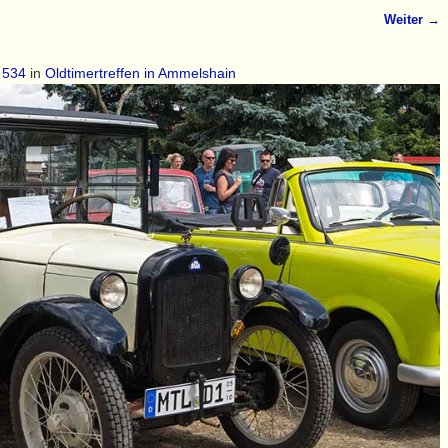
Weiter →
 534
in
Oldtimertreffen in Ammelshain