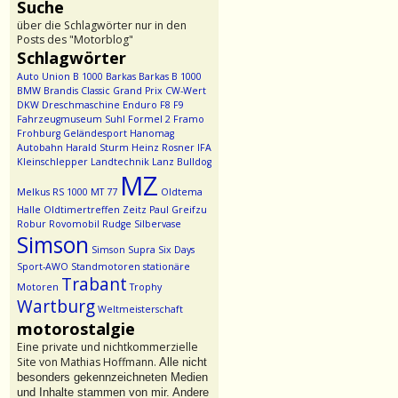
Suche
über die Schlagwörter nur in den
Posts des "Motorblog"
Schlagwörter
Auto Union
B 1000
Barkas
Barkas B 1000
BMW
Brandis
Classic Grand Prix
CW-Wert
DKW
Dreschmaschine
Enduro
F8
F9
Fahrzeugmuseum Suhl
Formel 2
Framo
Frohburg
Geländesport
Hanomag
Autobahn
Harald Sturm
Heinz Rosner
IFA
Kleinschlepper
Landtechnik
Lanz Bulldog
MZ
Melkus RS 1000
MT 77
Oldtema
Halle
Oldtimertreffen Zeitz
Paul Greifzu
Robur
Rovomobil
Rudge
Silbervase
Simson
Simson Supra
Six Days
Sport-AWO
Standmotoren
stationäre
Trabant
Motoren
Trophy
Wartburg
Weltmeisterschaft
motorostalgie
Eine private und nichtkommerzielle
Site von Mathias Hoffmann.
Alle nicht
besonders gekennzeichneten Medien
und Inhalte stammen von mir. Andere