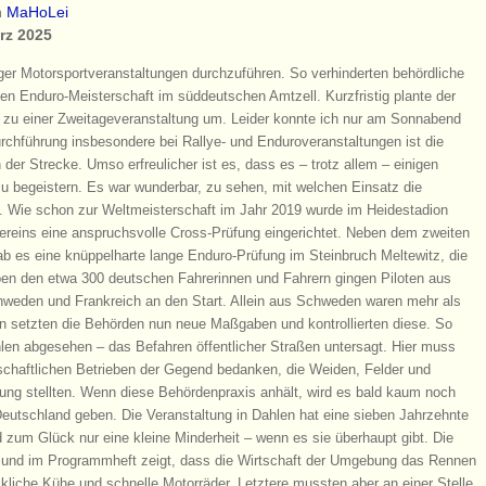
n
MaHoLei
rz 2025
ger Motorsportveranstaltungen durchzuführen. So verhinderten behördliche
en Enduro-Meisterschaft im süddeutschen Amtzell. Kurzfristig plante der
 zu einer Zweitageveranstaltung um. Leider konnte ich nur am Sonnabend
rchführung insbesondere bei Rallye- und Enduroveranstaltungen ist die
der Strecke. Umso erfreulicher ist es, dass es – trotz allem – einigen
 zu begeistern. Es war wunderbar, zu sehen, mit welchen Einsatz die
n. Wie schon zur Weltmeisterschaft im Jahr 2019 wurde im Heidestadion
vereins eine anspruchsvolle Cross-Prüfung eingerichtet. Neben dem zweiten
b es eine knüppelharte lange Enduro-Prüfung im Steinbruch Meltewitz, die
en den etwa 300 deutschen Fahrerinnen und Fahrern gingen Piloten aus
hweden und Frankreich an den Start. Allein aus Schweden waren mehr als
en setzten die Behörden nun neue Maßgaben und kontrollierten diese. So
hlen abgesehen – das Befahren öffentlicher Straßen untersagt. Hier muss
rtschaftlichen Betrieben der Gegend bedanken, die Weiden, Felder und
gung stellten. Wenn diese Behördenpraxis anhält, wird es bald kaum noch
Deutschland geben. Die Veranstaltung in Dahlen hat eine sieben Jahrzehnte
 zum Glück nur eine kleine Minderheit – wenn es sie überhaupt gibt. Die
und im Programmheft zeigt, dass die Wirtschaft der Umgebung das Rennen
ckliche Kühe und schnelle Motorräder. Letztere mussten aber an einer Stelle