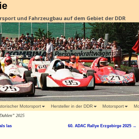
ie
orsport und Fahrzeugbau auf dem Gebiet der DDR
storischer Motorsport
Hersteller in der DDR
Motorsport
Mo
Dahlen” 2025
ls las
60. ADAC Rallye Erzgebirge 2025
→