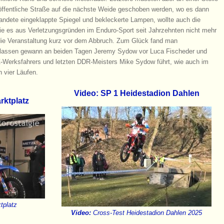
 öffentliche Straße auf die nächste Weide geschoben werden, wo es dann
tandete eingeklappte Spiegel und bekleckerte Lampen, wollte auch die
e es aus Verletzungsgründen im Enduro-Sport seit Jahrzehnten nicht mehr
ie Veranstaltung kurz vor dem Abbruch. Zum Glück fand man
Klassen gewann an beiden Tagen Jeremy Sydow vor Luca Fischeder und
Werksfahrers und letzten DDR-Meisters Mike Sydow führt, wie auch im
h vier Läufen.
Video: SP 1 Heidestadion Dahlen
rktplatz
tplatz
Video:
Cross-Test Heidestadion Dahlen 2025