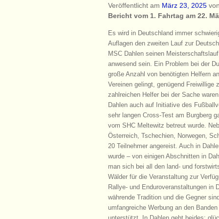
Veröffentlicht am
März 23, 2025
vo
Bericht vom 1. Fahrtag am 22. Mä
Es wird in Deutschland immer schwieri
Auflagen den zweiten Lauf zur Deutsch
MSC Dahlen seinen Meisterschaftslauf
anwesend sein. Ein Problem bei der Du
große Anzahl von benötigten Helfern an 
Vereinen gelingt, genügend Freiwillige
zahlreichen Helfer bei der Sache ware
Dahlen auch auf Initiative des Fußball
sehr langen Cross-Test am Burgberg ga
vom SHC Meltewitz betreut wurde. Neb
Österreich, Tschechien, Norwegen, Sc
20 Teilnehmer angereist. Auch in Dahl
wurde – von einigen Abschnitten in Da
man sich bei all den land- und forstwi
Wälder für die Veranstaltung zur Verfü
Rallye- und Enduroveranstaltungen in 
währende Tradition und die Gegner sind
umfangreiche Werbung an den Banden 
unterstützt. In Dahlen geht beides; glü