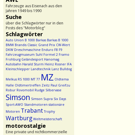
Fahrzeuge aus Eisenach aus den
Jahren 1949 bis 1990
Suche
über die Schlagwörter nur in den
Posts des "Motorblog"
Schlagwörter
Auto Union
B 1000
Barkas
Barkas B 1000
BMW
Brandis
Classic Grand Prix
CW-Wert
DKW
Dreschmaschine
Enduro
F8
F9
Fahrzeugmuseum Suhl
Formel 2
Framo
Frohburg
Geländesport
Hanomag
Autobahn
Harald Sturm
Heinz Rosner
IFA
Kleinschlepper
Landtechnik
Lanz Bulldog
MZ
Melkus RS 1000
MT 77
Oldtema
Halle
Oldtimertreffen Zeitz
Paul Greifzu
Robur
Rovomobil
Rudge
Silbervase
Simson
Simson Supra
Six Days
Sport-AWO
Standmotoren
stationäre
Trabant
Motoren
Trophy
Wartburg
Weltmeisterschaft
motorostalgie
Eine private und nichtkommerzielle