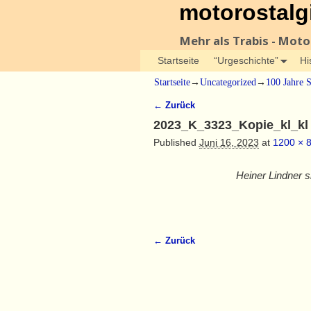
motorostalg
Mehr als Trabis - Mot
Startseite
“Urgeschichte”
Hi
Startseite
→
Uncategorized
→
100 Jahre S
← Zurück
Bilder-Navigation
2023_K_3323_Kopie_kl_kl
Published
Juni 16, 2023
at
1200 × 
Heiner Lindner s
← Zurück
Bilder-Navigation