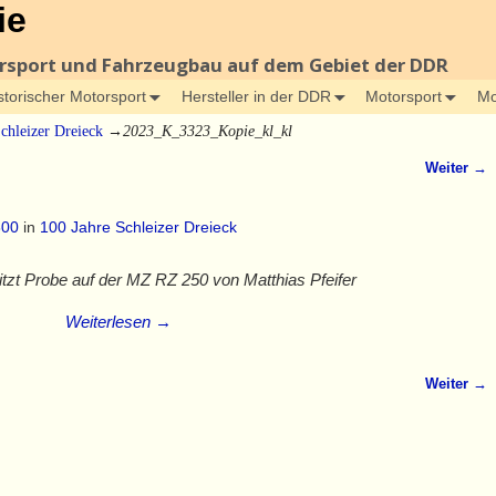
ie
orsport und Fahrzeugbau auf dem Gebiet der DDR
storischer Motorsport
Hersteller in der DDR
Motorsport
Mo
chleizer Dreieck
→
2023_K_3323_Kopie_kl_kl
Weiter →
800
in
100 Jahre Schleizer Dreieck
itzt Probe auf der MZ RZ 250 von Matthias Pfeifer
Weiterlesen →
Weiter →