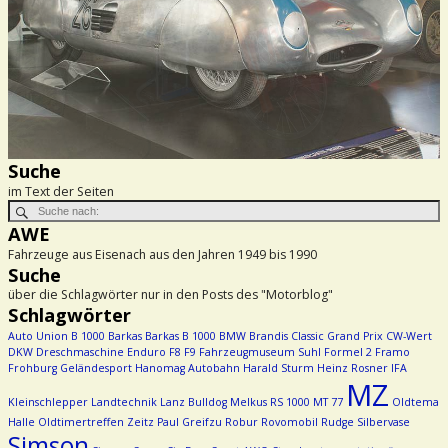
Suche
im Text der Seiten
AWE
Fahrzeuge aus Eisenach aus den Jahren 1949 bis 1990
Suche
über die Schlagwörter nur in den Posts des "Motorblog"
Schlagwörter
Auto Union
B 1000
Barkas
Barkas B 1000
BMW
Brandis
Classic Grand Prix
CW-Wert
DKW
Dreschmaschine
Enduro
F8
F9
Fahrzeugmuseum Suhl
Formel 2
Framo
Frohburg
Geländesport
Hanomag Autobahn
Harald Sturm
Heinz Rosner
IFA
MZ
Kleinschlepper
Landtechnik
Lanz Bulldog
Melkus RS 1000
MT 77
Oldtema
Halle
Oldtimertreffen Zeitz
Paul Greifzu
Robur
Rovomobil
Rudge
Silbervase
Simson