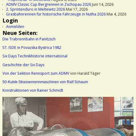
ADMV Classic Cup Bergrennen in Zschopau 2026
Juni 14, 2026
2. Sprintenduro in Meltewitz 2026
Mai 17, 2026
Grasbahnrennen für historische Fahrzeuge in Nutha 2026
Mai 4, 2026
Login
Anmelden
Neue Seiten:
Die Trabrennbahn in Panitzsch
57. ISDE in Povazska Bystrica 1982
Six Days Technikhistorie international
Geschichte der Six Days
Von der Sektion Rennsport zum ADMV
von Harald Täger
50-Kubik-Strassenrennmaschinen von Ralf Schaum
Konstruktionen von Rainer Schmidt