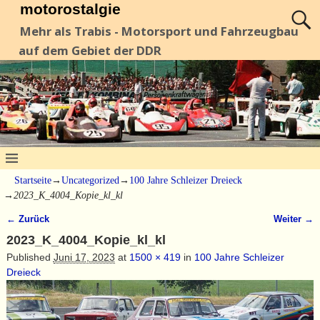
motorostalgie
Mehr als Trabis - Motorsport und Fahrzeugbau
auf dem Gebiet der DDR
Startseite
→
Uncategorized
→
100 Jahre Schleizer Dreieck
→
2023_K_4004_Kopie_kl_kl
← Zurück
Weiter →
Bilder-Navigation
2023_K_4004_Kopie_kl_kl
Published
Juni 17, 2023
at
1500 × 419
in
100 Jahre Schleizer
Dreieck