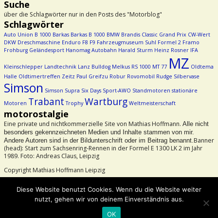
Suche
über die Schlagwörter nur in den Posts des "Motorblog"
Schlagwörter
Auto Union
B 1000
Barkas
Barkas B 1000
BMW
Brandis
Classic Grand Prix
CW-Wert
DKW
Dreschmaschine
Enduro
F8
F9
Fahrzeugmuseum Suhl
Formel 2
Framo
Frohburg
Geländesport
Hanomag Autobahn
Harald Sturm
Heinz Rosner
IFA
MZ
Kleinschlepper
Landtechnik
Lanz Bulldog
Melkus RS 1000
MT 77
Oldtema
Halle
Oldtimertreffen Zeitz
Paul Greifzu
Robur
Rovomobil
Rudge
Silbervase
Simson
Simson Supra
Six Days
Sport-AWO
Standmotoren
stationäre
Trabant
Wartburg
Motoren
Trophy
Weltmeisterschaft
motorostalgie
Eine private und nichtkommerzielle Site von Mathias Hoffmann.
Alle nicht
besonders gekennzeichneten Medien und Inhalte stammen von mir.
Banner
Andere Autoren sind in der Bildunterschrift oder im Beitrag benannt.
(head): Start zum Sachsenring-Rennen in der Formel E 1300 LK 2 im Jahr
1989. Foto: Andreas Claus, Leipzig
Copyright Mathias Hoffmann Leipzig
Beachtet bitte das Urheberrecht!
Diese Website benutzt Cookies. Wenn du die Website weiter
nutzt, gehen wir von deinem Einverständnis aus.
©2026 -
motorostalgie
OK