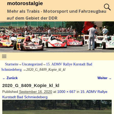
motorostalgie
Mehr als Trabis - Motorsport und Fahrzeugbau
auf dem Gebiet der DDR
Startseite
→
Uncategorized
→
15. ADMV Rallye Kurstadt Bad
Schmiedeberg
→
2020_G_8409_Kopie_kl_kl
← Zurück
Weiter →
Bilder-Navigation
2020_G_8409_Kopie_kl_kl
Published
September 16, 2020
at
1000 × 667
in
15. ADMV Rallye
Kurstadt Bad Schmiedeberg