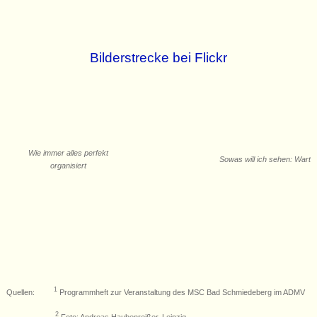
Bilderstrecke bei Flickr
Wie immer alles perfekt
Sowas will ich sehen: Wartb
organisiert
1
Quellen:
Programmheft zur Veranstaltung des MSC Bad Schmiedeberg im ADMV
2
Foto: Andreas Haubenreißer, Leipzig