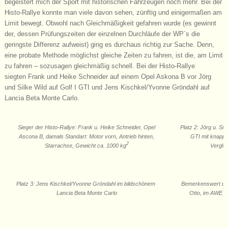
begeistert mich der Sport mit historischen Fahrzeugen noch mehr. Bei der
Histo-Rallye konnte man viele davon sehen, zünftig und einigermaßen am
Limit bewegt. Obwohl nach Gleichmäßigkeit gefahren wurde (es gewinnt
der, dessen Prüfungszeiten der einzelnen Durchläufe der WP´s die
geringste Differenz aufweist) ging es durchaus richtig zur Sache. Denn,
eine probate Methode möglichst gleiche Zeiten zu fahren, ist die, am Limit
zu fahren – sozusagen gleichmäßig schnell. Bei der Histo-Rallye
siegten Frank und Heike Schneider auf einem Opel Askona B vor Jörg
und Silke Wild auf Golf I GTI und Jens Kischkel/Yvonne Gröndahl auf
Lancia Beta Monte Carlo.
Sieger der Histo-Rallye: Frank u. Heike Schneider, Opel
Platz 2: Jörg u. Si
Ascona B, damals Standart: Motor vorn, Antrieb hinten,
GTI mit knapp 
2
Starrachse, Gewicht ca. 1000 kg
Verglei
Platz 3: Jens Kischkel/Yvonne Gröndahl im bildschönem
Bemerkenswert und
Lancia Beta Monte Carlo
Otto, im AWE W