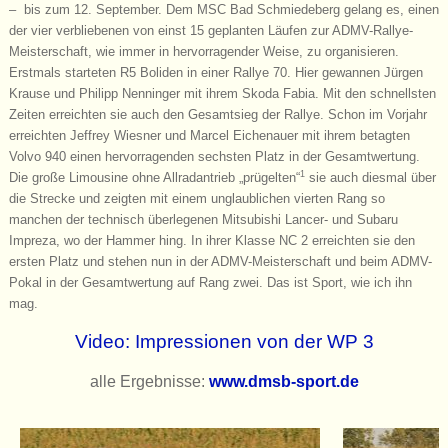
– bis zum 12. September. Dem MSC Bad Schmiedeberg gelang es, einen
der vier verbliebenen von einst 15 geplanten Läufen zur ADMV-Rallye-
Meisterschaft, wie immer in hervorragender Weise, zu organisieren.
Erstmals starteten R5 Boliden in einer Rallye 70. Hier gewannen Jürgen
Krause und Philipp Nenninger mit ihrem Skoda Fabia. Mit den schnellsten
Zeiten erreichten sie auch den Gesamtsieg der Rallye. Schon im Vorjahr
erreichten Jeffrey Wiesner und Marcel Eichenauer mit ihrem betagten
Volvo 940 einen hervorragenden sechsten Platz in der Gesamtwertung.
1
Die große Limousine ohne Allradantrieb „prügelten“
sie auch diesmal über
die Strecke und zeigten mit einem unglaublichen vierten Rang so
manchen der technisch überlegenen Mitsubishi Lancer- und Subaru
Impreza, wo der Hammer hing. In ihrer Klasse NC 2 erreichten sie den
ersten Platz und stehen nun in der ADMV-Meisterschaft und beim ADMV-
Pokal in der Gesamtwertung auf Rang zwei. Das ist Sport, wie ich ihn
mag.
Video: Impressionen von der WP 3
alle Ergebnisse:
www.dmsb-sport.de