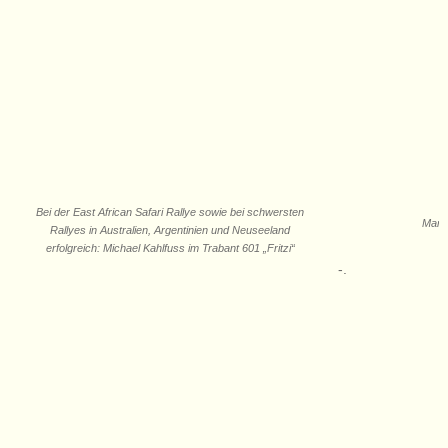
Bei der East African Safari Rallye sowie bei schwersten
Marku
Rallyes in Australien, Argentinien und Neuseeland
erfolgreich: Michael Kahlfuss im Trabant 601 „Fritzi“
-.