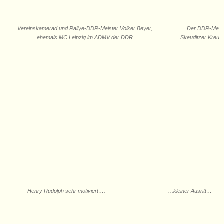
Vereinskamerad und Rallye-DDR-Meister Volker Beyer,
Der DDR-Meist
ehemals MC Leipzig im ADMV der DDR
Skeuditzer Kreuz
.
Henry Rudolph sehr motiviert….
..kleiner Ausritt…