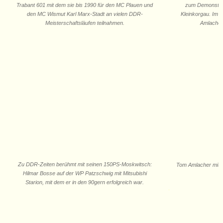
Trabant 601 mit dem sie bis 1990 für den MC Plauen und
zum Demonstrat
den MC Wismut Karl Marx-Stadt an vielen DDR-
Kleinkorgau. Im 
Meisterschaftsläufen teilnahmen.
Amlacher
Zu DDR-Zeiten berühmt mit seinen 150PS-Moskwitsch:
Tom Amlacher mit
Hilmar Bosse auf der WP Patzschwig mit Mitsubishi
Starion, mit dem er in den 90gern erfolgreich war.
.