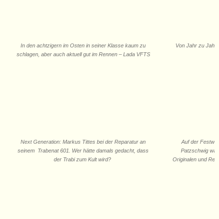
In den achtzigern im Osten in seiner Klasse kaum zu
Von Jahr zu Jahr 
schlagen, aber auch aktuell gut im Rennen – Lada VFTS
Next Generation: Markus Tittes bei der Reparatur an
Auf der Festwie
seinem Trabenat 601. Wer hätte damals gedacht, dass
Patzschwig war
der Trabi zum Kult wird?
Originalen und Rep