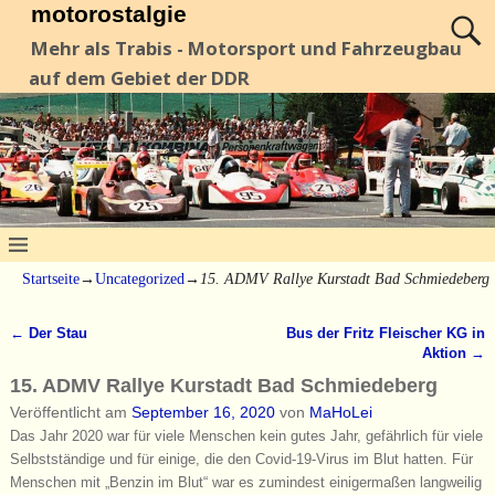
motorostalgie
Mehr als Trabis - Motorsport und Fahrzeugbau
auf dem Gebiet der DDR
Startseite
→
Uncategorized
→
15. ADMV Rallye Kurstadt Bad Schmiedeberg
←
Der Stau
Bus der Fritz Fleischer KG in
Artikelnavigation
Aktion
→
15. ADMV Rallye Kurstadt Bad Schmiedeberg
Veröffentlicht am
September 16, 2020
von
MaHoLei
Das Jahr 2020 war für viele Menschen kein gutes Jahr, gefährlich für viele
Selbstständige und für einige, die den Covid-19-Virus im Blut hatten. Für
Menschen mit „Benzin im Blut“ war es zumindest einigermaßen langweilig