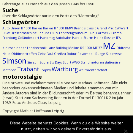
Fahrzeuge aus Eisenach aus den Jahren 1949 bis 1990
Suche
über die Schlagwörter nur in den Posts des "Motorblog"
Schlagwörter
Auto Union
B 1000
Barkas
Barkas B 1000
BMW
Brandis
Classic Grand Prix
CW-Wert
DKW
Dreschmaschine
Enduro
F8
F9
Fahrzeugmuseum Suhl
Formel 2
Framo
Frohburg
Geländesport
Hanomag Autobahn
Harald Sturm
Heinz Rosner
IFA
MZ
Kleinschlepper
Landtechnik
Lanz Bulldog
Melkus RS 1000
MT 77
Oldtema
Halle
Oldtimertreffen Zeitz
Paul Greifzu
Robur
Rovomobil
Rudge
Silbervase
Simson
Simson Supra
Six Days
Sport-AWO
Standmotoren
stationäre
Trabant
Wartburg
Motoren
Trophy
Weltmeisterschaft
motorostalgie
Eine private und nichtkommerzielle Site von Mathias Hoffmann.
Alle nicht
besonders gekennzeichneten Medien und Inhalte stammen von mir.
Banner
Andere Autoren sind in der Bildunterschrift oder im Beitrag benannt.
(head): Start zum Sachsenring-Rennen in der Formel E 1300 LK 2 im Jahr
1989. Foto: Andreas Claus, Leipzig
Copyright Mathias Hoffmann Leipzig
Beachtet bitte das Urheberrecht!
Diese Website benutzt Cookies. Wenn du die Website weiter
nutzt, gehen wir von deinem Einverständnis aus.