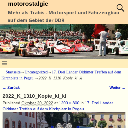
motorostalgie
Mehr als Trabis - Motorsport und Fahrzeugbau
auf dem Gebiet der DDR
Startseite
→
Uncategorized
→
17. Drei Länder Oldtimer Treffen auf dem
Kirchplatz in Pegau
→
2022_K_1310_Kopie_kl_kl
← Zurück
Weiter →
Bilder-Navigation
2022_K_1310_Kopie_kl_kl
Published
Oktober 20, 2022
at
1200 × 800
in
17. Drei Länder
Oldtimer Treffen auf dem Kirchplatz in Pegau