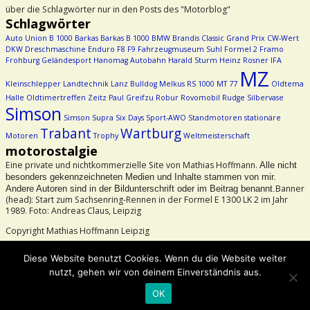
über die Schlagwörter nur in den Posts des "Motorblog"
Schlagwörter
Auto Union
B 1000
Barkas
Barkas B 1000
BMW
Brandis
Classic Grand Prix
CW-Wert
DKW
Dreschmaschine
Enduro
F8
F9
Fahrzeugmuseum Suhl
Formel 2
Framo
Frohburg
Geländesport
Hanomag Autobahn
Harald Sturm
Heinz Rosner
IFA
MZ
Kleinschlepper
Landtechnik
Lanz Bulldog
Melkus RS 1000
MT 77
Oldtema
Halle
Oldtimertreffen Zeitz
Paul Greifzu
Robur
Rovomobil
Rudge
Silbervase
Simson
Simson Supra
Six Days
Sport-AWO
Standmotoren
stationäre
Trabant
Wartburg
Motoren
Trophy
Weltmeisterschaft
motorostalgie
Eine private und nichtkommerzielle Site von Mathias Hoffmann.
Alle nicht
besonders gekennzeichneten Medien und Inhalte stammen von mir.
Banner
Andere Autoren sind in der Bildunterschrift oder im Beitrag benannt.
(head): Start zum Sachsenring-Rennen in der Formel E 1300 LK 2 im Jahr
1989. Foto: Andreas Claus, Leipzig
Copyright Mathias Hoffmann Leipzig
Beachtet bitte das Urheberrecht!
Diese Website benutzt Cookies. Wenn du die Website weiter
nutzt, gehen wir von deinem Einverständnis aus.
©2026 -
motorostalgie
OK
-
Weaver Xtreme Theme
Datenschutzerklärung