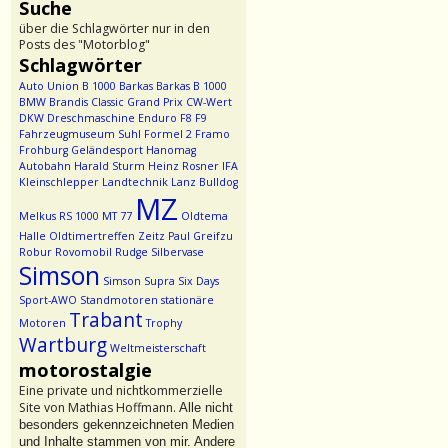
Suche
über die Schlagwörter nur in den
Posts des "Motorblog"
Schlagwörter
Auto Union
B 1000
Barkas
Barkas B 1000
BMW
Brandis
Classic Grand Prix
CW-Wert
DKW
Dreschmaschine
Enduro
F8
F9
Fahrzeugmuseum Suhl
Formel 2
Framo
Frohburg
Geländesport
Hanomag
Autobahn
Harald Sturm
Heinz Rosner
IFA
Kleinschlepper
Landtechnik
Lanz Bulldog
MZ
Melkus RS 1000
MT 77
Oldtema
Halle
Oldtimertreffen Zeitz
Paul Greifzu
Robur
Rovomobil
Rudge
Silbervase
Simson
Simson Supra
Six Days
Sport-AWO
Standmotoren
stationäre
Trabant
Motoren
Trophy
Wartburg
Weltmeisterschaft
motorostalgie
Eine private und nichtkommerzielle
Site von Mathias Hoffmann.
Alle nicht
besonders gekennzeichneten Medien
und Inhalte stammen von mir. Andere