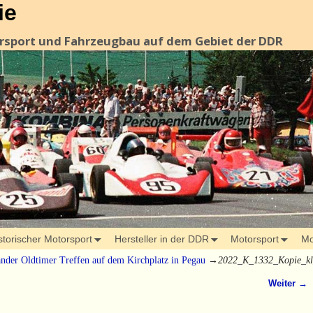
ie
orsport und Fahrzeugbau auf dem Gebiet der DDR
storischer Motorsport
Hersteller in der DDR
Motorsport
Mo
änder Oldtimer Treffen auf dem Kirchplatz in Pegau
→
2022_K_1332_Kopie_kl
Weiter →