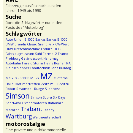
Fahrzeuge aus Eisenach aus den
Jahren 1949 bis 1990
Suche
über die Schlagwörter nur in den
Posts des "Motorblog"
Schlagwörter
Auto Union
B 1000
Barkas
Barkas B 1000
BMW
Brandis
Classic Grand Prix
CW-Wert
DKW
Dreschmaschine
Enduro
F8
F9
Fahrzeugmuseum Suhl
Formel 2
Framo
Frohburg
Geländesport
Hanomag
Autobahn
Harald Sturm
Heinz Rosner
IFA
Kleinschlepper
Landtechnik
Lanz Bulldog
MZ
Melkus RS 1000
MT 77
Oldtema
Halle
Oldtimertreffen Zeitz
Paul Greifzu
Robur
Rovomobil
Rudge
Silbervase
Simson
Simson Supra
Six Days
Sport-AWO
Standmotoren
stationäre
Trabant
Motoren
Trophy
Wartburg
Weltmeisterschaft
motorostalgie
Eine private und nichtkommerzielle