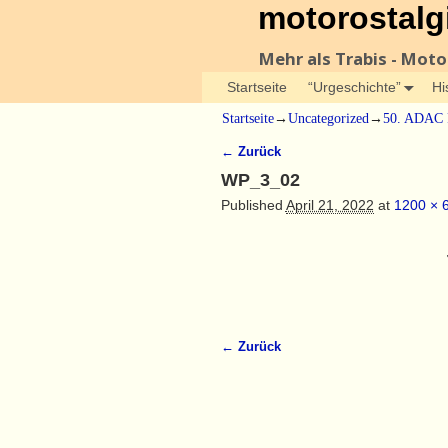
motorostalg
Mehr als Trabis - Mot
Startseite
“Urgeschichte”
Hi
Startseite
→
Uncategorized
→
50. ADAC 
← Zurück
Bilder-Navigation
WP_3_02
Published
April 21, 2022
at
1200 × 
← Zurück
Bilder-Navigation