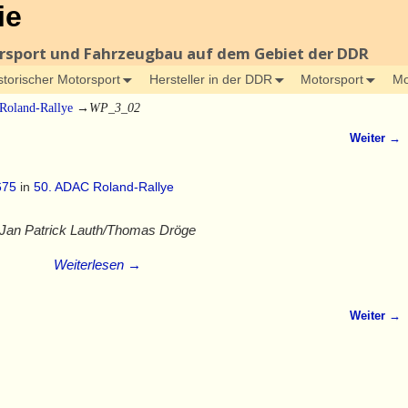
ie
orsport und Fahrzeugbau auf dem Gebiet der DDR
storischer Motorsport
Hersteller in der DDR
Motorsport
Mo
Roland-Rallye
→
WP_3_02
Weiter →
675
in
50. ADAC Roland-Rallye
Jan Patrick Lauth/Thomas Dröge
Weiterlesen →
Weiter →