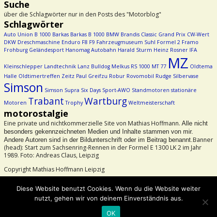
Suche
über die Schlagwörter nur in den Posts des "Motorblog"
Schlagwörter
Auto Union
B 1000
Barkas
Barkas B 1000
BMW
Brandis
Classic Grand Prix
CW-Wert
DKW
Dreschmaschine
Enduro
F8
F9
Fahrzeugmuseum Suhl
Formel 2
Framo
Frohburg
Geländesport
Hanomag Autobahn
Harald Sturm
Heinz Rosner
IFA
MZ
Kleinschlepper
Landtechnik
Lanz Bulldog
Melkus RS 1000
MT 77
Oldtema
Halle
Oldtimertreffen Zeitz
Paul Greifzu
Robur
Rovomobil
Rudge
Silbervase
Simson
Simson Supra
Six Days
Sport-AWO
Standmotoren
stationäre
Trabant
Wartburg
Motoren
Trophy
Weltmeisterschaft
motorostalgie
Eine private und nichtkommerzielle Site von Mathias Hoffmann.
Alle nicht
besonders gekennzeichneten Medien und Inhalte stammen von mir.
Banner
Andere Autoren sind in der Bildunterschrift oder im Beitrag benannt.
(head): Start zum Sachsenring-Rennen in der Formel E 1300 LK 2 im Jahr
1989. Foto: Andreas Claus, Leipzig
Copyright Mathias Hoffmann Leipzig
Beachtet bitte das Urheberrecht!
Diese Website benutzt Cookies. Wenn du die Website weiter
nutzt, gehen wir von deinem Einverständnis aus.
©2026 -
motorostalgie
OK