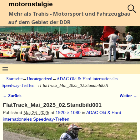
motorostalgie
Mehr als Trabis - Motorsport und Fahrzeugbau
auf dem Gebiet der DDR
Startseite
→
Uncategorized
→
ADAC Old & Hard internationales
Speedway-Treffen
→
FlatTrack_Mai_2025_02.Standbild001
← Zurück
Weiter →
Bilder-Navigation
FlatTrack_Mai_2025_02.Standbild001
Published
Mai 26, 2025
at
1920 × 1080
in
ADAC Old & Hard
internationales Speedway-Treffen