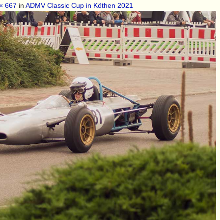
× 667
in
ADMV Classic Cup in Köthen 2021