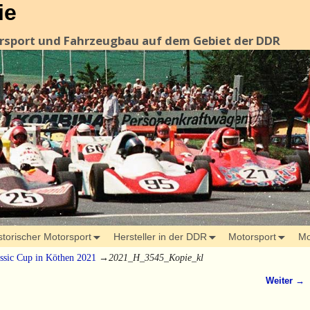
ie
orsport und Fahrzeugbau auf dem Gebiet der DDR
storischer Motorsport
Hersteller in der DDR
Motorsport
Mo
sic Cup in Köthen 2021
→
2021_H_3545_Kopie_kl
Weiter →