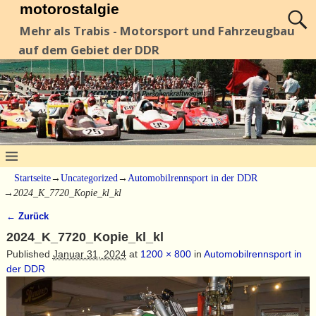
motorostalgie
Mehr als Trabis - Motorsport und Fahrzeugbau
auf dem Gebiet der DDR
Startseite
→
Uncategorized
→
Automobilrennsport in der DDR
→
2024_K_7720_Kopie_kl_kl
← Zurück
Bilder-Navigation
2024_K_7720_Kopie_kl_kl
Published
Januar 31, 2024
at
1200 × 800
in
Automobilrennsport in
der DDR