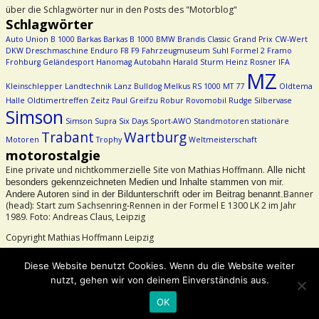
über die Schlagwörter nur in den Posts des "Motorblog"
Schlagwörter
Auto Union
B 1000
Barkas
Barkas B 1000
BMW
Brandis
Classic Grand Prix
CW-Wert
DKW
Dreschmaschine
Enduro
F8
F9
Fahrzeugmuseum Suhl
Formel 2
Framo
Frohburg
Geländesport
Hanomag Autobahn
Harald Sturm
Heinz Rosner
IFA
MZ
Kleinschlepper
Landtechnik
Lanz Bulldog
Melkus RS 1000
MT 77
Oldtema
Halle
Oldtimertreffen Zeitz
Paul Greifzu
Robur
Rovomobil
Rudge
Silbervase
Simson
Simson Supra
Six Days
Sport-AWO
Standmotoren
stationäre
Trabant
Wartburg
Motoren
Trophy
Weltmeisterschaft
motorostalgie
Eine private und nichtkommerzielle Site von Mathias Hoffmann.
Alle nicht
besonders gekennzeichneten Medien und Inhalte stammen von mir.
Banner
Andere Autoren sind in der Bildunterschrift oder im Beitrag benannt.
(head): Start zum Sachsenring-Rennen in der Formel E 1300 LK 2 im Jahr
1989. Foto: Andreas Claus, Leipzig
Copyright Mathias Hoffmann Leipzig
Beachtet bitte das Urheberrecht!
Diese Website benutzt Cookies. Wenn du die Website weiter
nutzt, gehen wir von deinem Einverständnis aus.
©2026 -
motorostalgie
OK
-
Weaver Xtreme Theme
Datenschutzerklärung