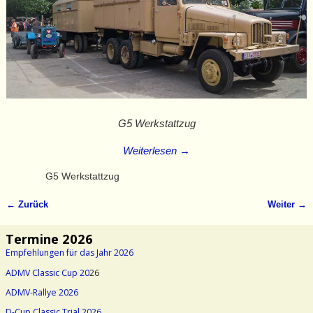
G5 Werkstattzug
Weiterlesen →
G5 Werkstattzug
← Zurück
Weiter →
Bilder-Navigation
Termine 2026
Empfehlungen für das Jahr 2026
ADMV Classic Cup 20
26
ADMV-Rallye 2026
D-Cup Classic Trial 2026