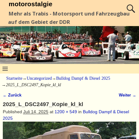
motorostalgie
Mehr als Trabis - Motorsport und Fahrzeugbau
auf dem Gebiet der DDR
Startseite
→
Uncategorized
→
Bulldog Dampf & Diesel 2025
→
2025_L_DSC2497_Kopie_kl_kl
← Zurück
Weiter →
Bilder-Navigation
2025_L_DSC2497_Kopie_kl_kl
Published
Juli 14, 2025
at
1200 × 549
in
Bulldog Dampf & Diesel
2025