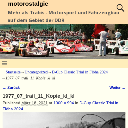
motorostalgie
Mehr als Trabis - Motorsport und Fahrzeugbau
auf dem Gebiet der DDR
Startseite
→
Uncategorized
→
D-Cup Classic Trial in Flöha 2024
→
1977_07_trail_11_Kopie_kl_kl
← Zurück
Weiter →
Bilder-Navigation
1977_07_trail_11_Kopie_kl_kl
Published
März 18, 2021
at
1000 × 994
in
D-Cup Classic Trial in
Flöha 2024