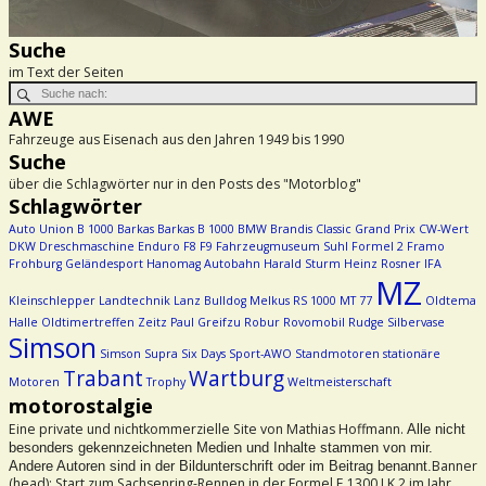
Suche
im Text der Seiten
AWE
Fahrzeuge aus Eisenach aus den Jahren 1949 bis 1990
Suche
über die Schlagwörter nur in den Posts des "Motorblog"
Schlagwörter
Auto Union
B 1000
Barkas
Barkas B 1000
BMW
Brandis
Classic Grand Prix
CW-Wert
DKW
Dreschmaschine
Enduro
F8
F9
Fahrzeugmuseum Suhl
Formel 2
Framo
Frohburg
Geländesport
Hanomag Autobahn
Harald Sturm
Heinz Rosner
IFA
MZ
Kleinschlepper
Landtechnik
Lanz Bulldog
Melkus RS 1000
MT 77
Oldtema
Halle
Oldtimertreffen Zeitz
Paul Greifzu
Robur
Rovomobil
Rudge
Silbervase
Simson
Simson Supra
Six Days
Sport-AWO
Standmotoren
stationäre
Trabant
Wartburg
Motoren
Trophy
Weltmeisterschaft
motorostalgie
Eine private und nichtkommerzielle Site von Mathias Hoffmann.
Alle nicht
besonders gekennzeichneten Medien und Inhalte stammen von mir.
Banner
Andere Autoren sind in der Bildunterschrift oder im Beitrag benannt.
(head): Start zum Sachsenring-Rennen in der Formel E 1300 LK 2 im Jahr