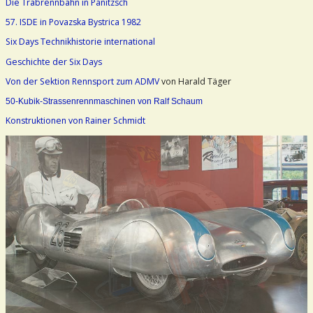
Die Trabrennbahn in Panitzsch
57. ISDE in Povazska Bystrica 1982
Six Days Technikhistorie international
Geschichte der Six Days
Von der Sektion Rennsport zum ADMV
von Harald Täger
50-Kubik-Strassenrennmaschinen von Ralf Schaum
Konstruktionen von Rainer Schmidt