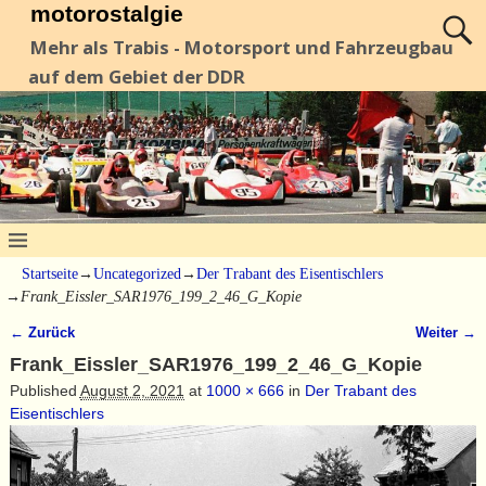
motorostalgie
Mehr als Trabis - Motorsport und Fahrzeugbau
auf dem Gebiet der DDR
Startseite
→
Uncategorized
→
Der Trabant des Eisentischlers
→
Frank_Eissler_SAR1976_199_2_46_G_Kopie
← Zurück
Weiter →
Bilder-Navigation
Frank_Eissler_SAR1976_199_2_46_G_Kopie
Published
August 2, 2021
at
1000 × 666
in
Der Trabant des
Eisentischlers