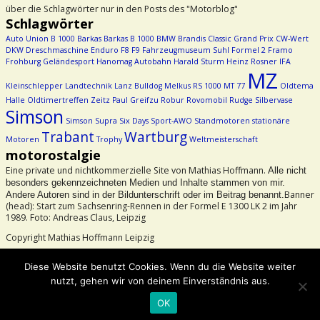
über die Schlagwörter nur in den Posts des "Motorblog"
Schlagwörter
Auto Union
B 1000
Barkas
Barkas B 1000
BMW
Brandis
Classic Grand Prix
CW-Wert
DKW
Dreschmaschine
Enduro
F8
F9
Fahrzeugmuseum Suhl
Formel 2
Framo
Frohburg
Geländesport
Hanomag Autobahn
Harald Sturm
Heinz Rosner
IFA
MZ
Kleinschlepper
Landtechnik
Lanz Bulldog
Melkus RS 1000
MT 77
Oldtema
Halle
Oldtimertreffen Zeitz
Paul Greifzu
Robur
Rovomobil
Rudge
Silbervase
Simson
Simson Supra
Six Days
Sport-AWO
Standmotoren
stationäre
Trabant
Wartburg
Motoren
Trophy
Weltmeisterschaft
motorostalgie
Eine private und nichtkommerzielle Site von Mathias Hoffmann.
Alle nicht
besonders gekennzeichneten Medien und Inhalte stammen von mir.
Banner
Andere Autoren sind in der Bildunterschrift oder im Beitrag benannt.
(head): Start zum Sachsenring-Rennen in der Formel E 1300 LK 2 im Jahr
1989. Foto: Andreas Claus, Leipzig
Copyright Mathias Hoffmann Leipzig
Beachtet bitte das Urheberrecht!
Diese Website benutzt Cookies. Wenn du die Website weiter
nutzt, gehen wir von deinem Einverständnis aus.
©2026 -
motorostalgie
OK
-
Weaver Xtreme Theme
Datenschutzerklärung