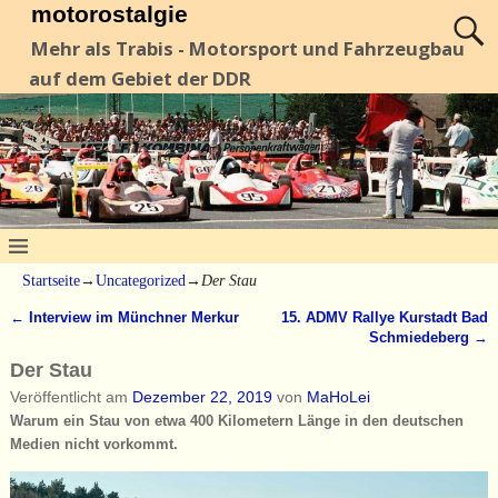
motorostalgie
Mehr als Trabis - Motorsport und Fahrzeugbau
auf dem Gebiet der DDR
Startseite
→
Uncategorized
→
Der Stau
←
Interview im Münchner Merkur
15. ADMV Rallye Kurstadt Bad
Artikelnavigation
Schmiedeberg
→
Der Stau
Veröffentlicht am
Dezember 22, 2019
von
MaHoLei
Warum ein Stau von etwa 400 Kilometern Länge in den deutschen
Medien nicht vorkommt.