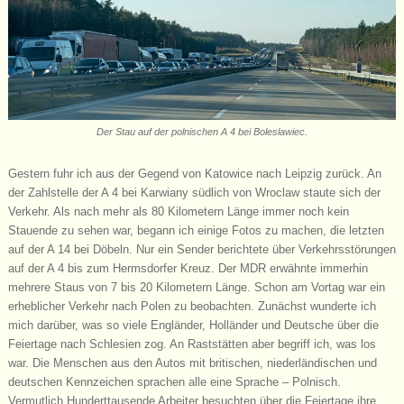
Der Stau auf der polnischen A 4 bei Boleslawiec.
Gestern fuhr ich aus der Gegend von Katowice nach Leipzig zurück. An
der Zahlstelle der A 4 bei Karwiany südlich von Wroclaw staute sich der
Verkehr. Als nach mehr als 80 Kilometern Länge immer noch kein
Stauende zu sehen war, begann ich einige Fotos zu machen, die letzten
auf der A 14 bei Döbeln. Nur ein Sender berichtete über Verkehrsstörungen
auf der A 4 bis zum Hermsdorfer Kreuz. Der MDR erwähnte immerhin
mehrere Staus von 7 bis 20 Kilometern Länge. Schon am Vortag war ein
erheblicher Verkehr nach Polen zu beobachten. Zunächst wunderte ich
mich darüber, was so viele Engländer, Holländer und Deutsche über die
Feiertage nach Schlesien zog. An Raststätten aber begriff ich, was los
war. Die Menschen aus den Autos mit britischen, niederländischen und
deutschen Kennzeichen sprachen alle eine Sprache – Polnisch.
Vermutlich Hunderttausende Arbeiter besuchten über die Feiertage ihre