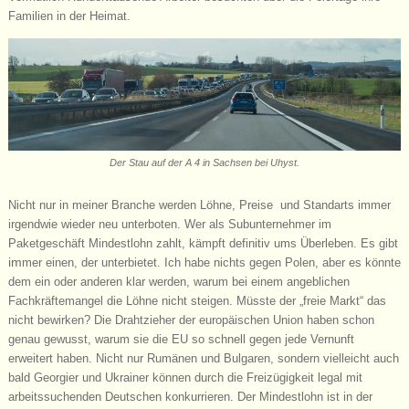
Familien in der Heimat.
Der Stau auf der A 4 in Sachsen bei Uhyst.
Nicht nur in meiner Branche werden Löhne, Preise und Standarts immer
irgendwie wieder neu unterboten. Wer als Subunternehmer im
Paketgeschäft Mindestlohn zahlt, kämpft definitiv ums Überleben. Es gibt
im
mer einen, der unterbietet. Ich habe nichts gegen Polen, aber es könnte
dem ein oder anderen klar werden, warum bei einem angeblichen
Fachkräftemangel die Löhne nicht steigen. Müsste der „freie Markt“ das
nicht bewirken? Die Drahtzieher der europäischen Union haben schon
genau gewusst, warum sie die EU so schnell gegen jede Vernunft
erweitert haben. Nicht nur Rumänen und Bulgaren, sondern vielleicht auch
bald Georgier und Ukrainer können durch die Freizügigkeit legal mit
arbeitssuchenden Deutschen konkurrieren. Der Mindestlohn ist in der