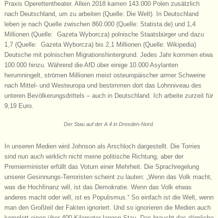
Praxis Operettentheater. Allein 2018 kamen 143.000 Polen zusätzlich
nach Deutschland, um zu arbeiten (Quelle: Die Welt). In Deutschland
leben je nach Quelle zwischen 860.000 (Quelle: Statista.de) und 1,4
Millionen (Quelle: Gazeta Wyborcza) polnische Staatsbürger und dazu
1,7 (Quelle: Gazeta Wyborcza) bis 2,1 Millionen (Quelle: Wikipedia)
Deutsche mit polnischen Migrationshintergrund. Jedes Jahr kommen etwa
100.000 hinzu. Während die AfD über einige 10.000 Asylanten
herumningelt, strömen Millionen meist osteuropäischer armer Schweine
nach Mittel- und Westeuropa und bestimmen dort das Lohnniveau des
unteren Bevölkerungsdrittels – auch in Deutschland. Ich arbeite zurzeit für
9,19 Euro.
Der Stau auf der A 4 in Dresden-Nord.
In unseren Medien wird Johnson als Arschloch dargestellt. Die Torries
sind nun auch wirklich nicht meine politische Richtung, aber der
Premierminister erfüllt das Votum einer Mehrheit. Die Sprachregelung
unserer Gesinnungs-Terroristen scheint zu lauten: „Wenn das Volk macht,
was die Hochfinanz will, ist das Demokratie. Wenn das Volk etwas
anderes macht oder will, ist es Populismus.“ So einfach ist die Welt, wenn
man den Großteil der Fakten ignoriert. Und so ignorieren die Medien auch
komplett einen über 400 Kilometer langen Stau. Das braucht das dämliche