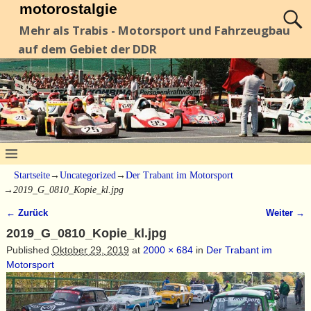
motorostalgie
Mehr als Trabis - Motorsport und Fahrzeugbau
auf dem Gebiet der DDR
Startseite
→
Uncategorized
→
Der Trabant im Motorsport
→
2019_G_0810_Kopie_kl.jpg
← Zurück
Weiter →
Bilder-Navigation
2019_G_0810_Kopie_kl.jpg
Published
Oktober 29, 2019
at
2000 × 684
in
Der Trabant im
Motorsport