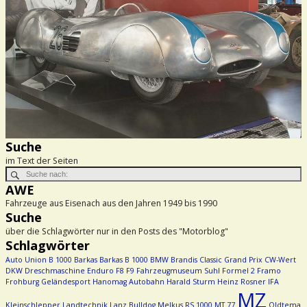
Suche
im Text der Seiten
AWE
Fahrzeuge aus Eisenach aus den Jahren 1949 bis 1990
Suche
über die Schlagwörter nur in den Posts des "Motorblog"
Schlagwörter
Auto Union
B 1000
Barkas
Barkas B 1000
BMW
Brandis
Classic Grand Prix
CW-Wert
DKW
Dreschmaschine
Enduro
F8
F9
Fahrzeugmuseum Suhl
Formel 2
Framo
Frohburg
Geländesport
Hanomag Autobahn
Harald Sturm
Heinz Rosner
IFA
MZ
Kleinschlepper
Landtechnik
Lanz Bulldog
Melkus RS 1000
MT 77
Oldtema