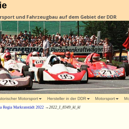
ie
orsport und Fahrzeugbau auf dem Gebiet der DDR
storischer Motorsport
Hersteller in der DDR
Motorsport
Mo
ia Regia Markranstädt 2022
→
2022_I_8349_kl_kl