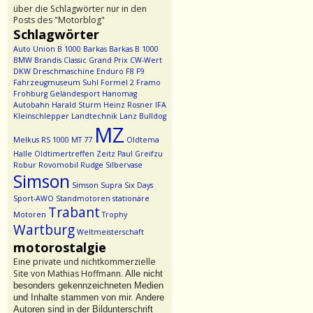
über die Schlagwörter nur in den
Posts des "Motorblog"
Schlagwörter
Auto Union
B 1000
Barkas
Barkas B 1000
BMW
Brandis
Classic Grand Prix
CW-Wert
DKW
Dreschmaschine
Enduro
F8
F9
Fahrzeugmuseum Suhl
Formel 2
Framo
Frohburg
Geländesport
Hanomag
Autobahn
Harald Sturm
Heinz Rosner
IFA
Kleinschlepper
Landtechnik
Lanz Bulldog
MZ
Melkus RS 1000
MT 77
Oldtema
Halle
Oldtimertreffen Zeitz
Paul Greifzu
Robur
Rovomobil
Rudge
Silbervase
Simson
Simson Supra
Six Days
Sport-AWO
Standmotoren
stationäre
Trabant
Motoren
Trophy
Wartburg
Weltmeisterschaft
motorostalgie
Eine private und nichtkommerzielle
Site von Mathias Hoffmann.
Alle nicht
besonders gekennzeichneten Medien
und Inhalte stammen von mir. Andere
Autoren sind in der Bildunterschrift