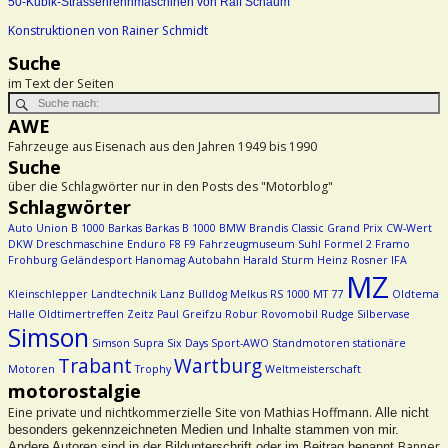
50-Kubik-Strassenrennmaschinen von Ralf Schaum
Konstruktionen von Rainer Schmidt
Suche
im Text der Seiten
AWE
Fahrzeuge aus Eisenach aus den Jahren 1949 bis 1990
Suche
über die Schlagwörter nur in den Posts des "Motorblog"
Schlagwörter
Auto Union
B 1000
Barkas
Barkas B 1000
BMW
Brandis
Classic Grand Prix
CW-Wert
DKW
Dreschmaschine
Enduro
F8
F9
Fahrzeugmuseum Suhl
Formel 2
Framo
Frohburg
Geländesport
Hanomag Autobahn
Harald Sturm
Heinz Rosner
IFA
MZ
Kleinschlepper
Landtechnik
Lanz Bulldog
Melkus RS 1000
MT 77
Oldtema
Halle
Oldtimertreffen Zeitz
Paul Greifzu
Robur
Rovomobil
Rudge
Silbervase
Simson
Simson Supra
Six Days
Sport-AWO
Standmotoren
stationäre
Trabant
Wartburg
Motoren
Trophy
Weltmeisterschaft
motorostalgie
Eine private und nichtkommerzielle Site von Mathias Hoffmann.
Alle nicht
besonders gekennzeichneten Medien und Inhalte stammen von mir.
Banner
Andere Autoren sind in der Bildunterschrift oder im Beitrag benannt.