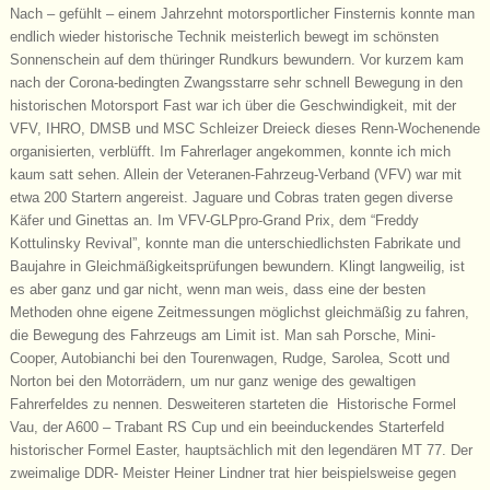
Nach – gefühlt – einem Jahrzehnt motorsportlicher Finsternis konnte man
endlich wieder historische Technik meisterlich bewegt im schönsten
Sonnenschein auf dem thüringer Rundkurs bewundern. Vor kurzem kam
nach der Corona-bedingten Zwangsstarre sehr schnell Bewegung in den
historischen Motorsport Fast war ich über die Geschwindigkeit, mit der
VFV, IHRO, DMSB und MSC Schleizer Dreieck dieses Renn-Wochenende
organisierten, verblüfft. Im Fahrerlager angekommen, konnte ich mich
kaum satt sehen. Allein der Veteranen-Fahrzeug-Verband (VFV) war mit
etwa 200 Startern angereist. Jaguare und Cobras traten gegen diverse
Käfer und Ginettas an. Im VFV-GLPpro-Grand Prix, dem “Freddy
Kottulinsky Revival”, konnte man die unterschiedlichsten Fabrikate und
Baujahre in Gleichmäßigkeitsprüfungen bewundern. Klingt langweilig, ist
es aber ganz und gar nicht, wenn man weis, dass eine der besten
Methoden ohne eigene Zeitmessungen möglichst gleichmäßig zu fahren,
die Bewegung des Fahrzeugs am Limit ist. Man sah Porsche, Mini-
Cooper, Autobianchi bei den Tourenwagen, Rudge, Sarolea, Scott und
Norton bei den Motorrädern, um nur ganz wenige des gewaltigen
Fahrerfeldes zu nennen. Desweiteren starteten die Historische Formel
Vau, der A600 – Trabant RS Cup und ein beeinduckendes Starterfeld
historischer Formel Easter, hauptsächlich mit den legendären MT 77. Der
zweimalige DDR- Meister Heiner Lindner trat hier beispielsweise gegen