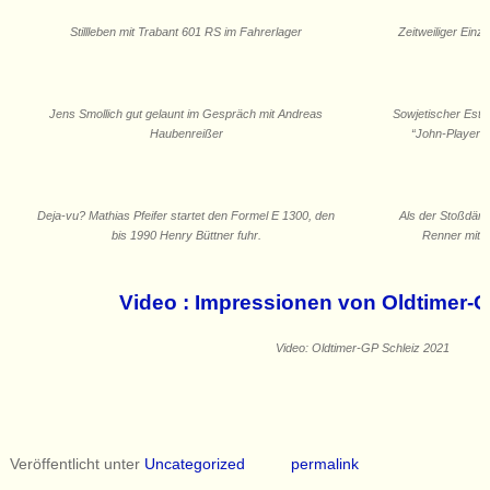
Stillleben mit Trabant 601 RS im Fahrerlager
Zeitweiliger Ein
Jens Smollich gut gelaunt im Gespräch mit Andreas
Sowjetischer Est
Haubenreißer
“John-Player-S
Deja-vu? Mathias Pfeifer startet den Formel E 1300, den
Als der Stoßdämp
bis 1990 Henry Büttner fuhr.
Renner mit e
Video : Impressionen von Oldtimer-G
Video: Oldtimer-GP Schleiz 2021
Veröffentlicht unter
Uncategorized
permalink