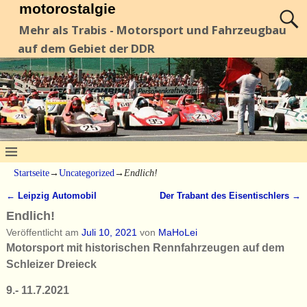
motorostalgie
Mehr als Trabis - Motorsport und Fahrzeugbau
auf dem Gebiet der DDR
Startseite
→
Uncategorized
→
Endlich!
←
Leipzig Automobil
Der Trabant des Eisentischlers
→
Artikelnavigation
Endlich!
Veröffentlicht am
Juli 10, 2021
von
MaHoLei
Motorsport mit historischen Rennfahrzeugen auf dem
Schleizer Dreieck
9.- 11.7.2021