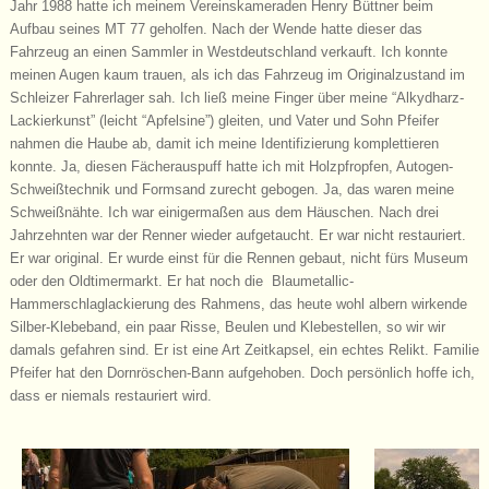
Jahr 1988 hatte ich meinem Vereinskameraden Henry Büttner beim
Aufbau seines MT 77 geholfen. Nach der Wende hatte dieser das
Fahrzeug an einen Sammler in Westdeutschland verkauft. Ich konnte
meinen Augen kaum trauen, als ich das Fahrzeug im Originalzustand im
Schleizer Fahrerlager sah. Ich ließ meine Finger über meine “Alkydharz-
Lackierkunst” (leicht “Apfelsine”) gleiten, und Vater und Sohn Pfeifer
nahmen die Haube ab, damit ich meine Identifizierung komplettieren
konnte. Ja, diesen Fächerauspuff hatte ich mit Holzpfropfen, Autogen-
Schweißtechnik und Formsand zurecht gebogen. Ja, das waren meine
Schweißnähte. Ich war einigermaßen aus dem Häuschen. Nach drei
Jahrzehnten war der Renner wieder aufgetaucht. Er war nicht restauriert.
Er war original. Er wurde einst für die Rennen gebaut, nicht fürs Museum
oder den Oldtimermarkt. Er hat noch die Blaumetallic-
Hammerschlaglackierung des Rahmens, das heute wohl albern wirkende
Silber-Klebeband, ein paar Risse, Beulen und Klebestellen, so wir wir
damals gefahren sind. Er ist eine Art Zeitkapsel, ein echtes Relikt. Familie
Pfeifer hat den Dornröschen-Bann aufgehoben. Doch persönlich hoffe ich,
dass er niemals restauriert wird.