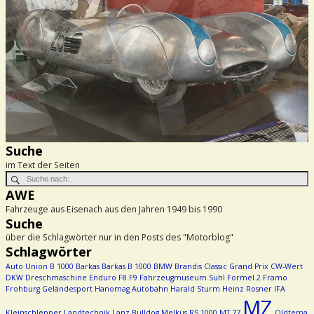
Suche
im Text der Seiten
AWE
Fahrzeuge aus Eisenach aus den Jahren 1949 bis 1990
Suche
über die Schlagwörter nur in den Posts des "Motorblog"
Schlagwörter
Auto Union
B 1000
Barkas
Barkas B 1000
BMW
Brandis
Classic Grand Prix
CW-Wert
DKW
Dreschmaschine
Enduro
F8
F9
Fahrzeugmuseum Suhl
Formel 2
Framo
Frohburg
Geländesport
Hanomag Autobahn
Harald Sturm
Heinz Rosner
IFA
MZ
Kleinschlepper
Landtechnik
Lanz Bulldog
Melkus RS 1000
MT 77
Oldtema