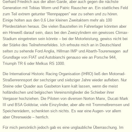
Gerhard Friedrich aus der alten Garde, aber auch gegen die nächste
Generation mit Tobias Worm und Patric Rauscher an. Ein stattliches Feld
zum Teil extrem getunter “Rennpappen” war zu sehen und zu hören.
Einige holten aus den 0,6 Liter kleinen Zweitaktern mehr als 100
Pferdestärken heraus. Die vielen Baustellen im Fahrerlager könnten aber
ein Hinweiß darauf sein, dass bei den Zweizylindern ein gewisses Climax-
Stadium eingetreten sein könnte – bei der Motorleistung, gewiss nicht bei
der Stärke des Teilnehmerfeldes. Ich erfreute mich an in Deutschland
selten zu sehende Ford Anglia, Hillman IMP und Abarth-Tourenwagen auf
Grundlage von FIAT und Autobianchi genauso wie an Porsche 944,
Triumph TR 6 oder Melkus RS 1000.
Die International Historic Racing Organisation (IHRO) ließ den Motorrad-
Straßenrennsport der sechziger und siebziger Jahre wieder aufleben. Nur
Steine oder Quader aus Gasbeton kann kalt lassen, wenn die meist
holländischen und belgischen Vereinsmitglieder die Schieber ihrer
Vergaser hochziehen. Die Piloten von diversen Norton Manx, Ducati Mark
III und BSA Goldstar, viele Einzylinder, aber alle mit Trommelbremsen und
Speichenrädern, schenkten sich nichts. Es war eine Augen- vor allem
aber Ohrenweide – herrlich.
Für mich persönlich jedoch gab es eine unglaubliche Überraschung. Im