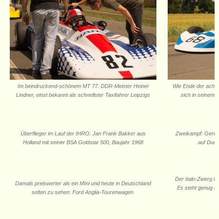
Im beindruckend-schönem MT 77: DDR-Meister Heiner
Wie Ende der achtz
Lindner, einst bekannt als schnellster Taxifahrer Leipzigs
sich in seinem 
Überflieger im Lauf der IHRO: Jan Frank Bakker aus
Zweikampf: Gert 
Holland mit seiner BSA Goldstar 500, Baujahr 1968
auf Duca
Der Italo-Zwerg bra
Damals preiswerter als ein MIni und heute in Deutschland
Es steht genug d
selten zu sehen: Ford Anglia-Tourenwagen