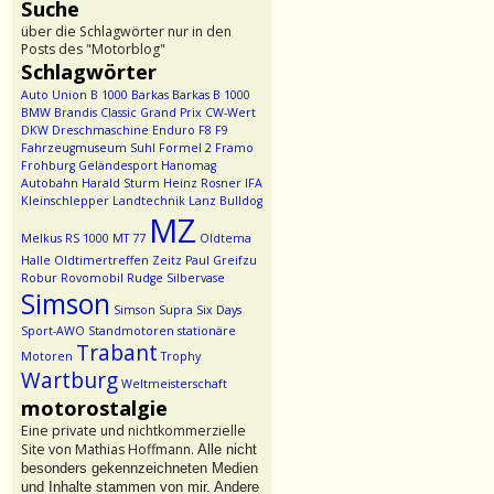
Suche
über die Schlagwörter nur in den
Posts des "Motorblog"
Schlagwörter
Auto Union
B 1000
Barkas
Barkas B 1000
BMW
Brandis
Classic Grand Prix
CW-Wert
DKW
Dreschmaschine
Enduro
F8
F9
Fahrzeugmuseum Suhl
Formel 2
Framo
Frohburg
Geländesport
Hanomag
Autobahn
Harald Sturm
Heinz Rosner
IFA
Kleinschlepper
Landtechnik
Lanz Bulldog
MZ
Melkus RS 1000
MT 77
Oldtema
Halle
Oldtimertreffen Zeitz
Paul Greifzu
Robur
Rovomobil
Rudge
Silbervase
Simson
Simson Supra
Six Days
Sport-AWO
Standmotoren
stationäre
Trabant
Motoren
Trophy
Wartburg
Weltmeisterschaft
motorostalgie
Eine private und nichtkommerzielle
Site von Mathias Hoffmann.
Alle nicht
besonders gekennzeichneten Medien
und Inhalte stammen von mir. Andere