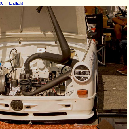
00
in
Endlich!