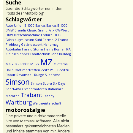
Suche
über die Schlagwörter nur in den
Posts des "Motorblog"
Schlagwörter
Auto Union
B 1000
Barkas
Barkas B 1000
BMW
Brandis
Classic Grand Prix
CW-Wert
DKW
Dreschmaschine
Enduro
F8
F9
Fahrzeugmuseum Suhl
Formel 2
Framo
Frohburg
Geländesport
Hanomag
Autobahn
Harald Sturm
Heinz Rosner
IFA
Kleinschlepper
Landtechnik
Lanz Bulldog
MZ
Melkus RS 1000
MT 77
Oldtema
Halle
Oldtimertreffen Zeitz
Paul Greifzu
Robur
Rovomobil
Rudge
Silbervase
Simson
Simson Supra
Six Days
Sport-AWO
Standmotoren
stationäre
Trabant
Motoren
Trophy
Wartburg
Weltmeisterschaft
motorostalgie
Eine private und nichtkommerzielle
Site von Mathias Hoffmann.
Alle nicht
besonders gekennzeichneten Medien
und Inhalte stammen von mir. Andere