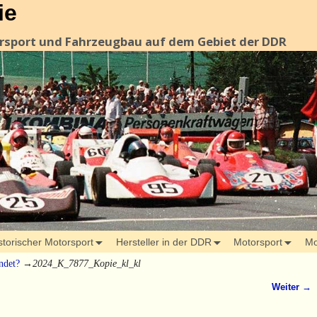
ie
orsport und Fahrzeugbau auf dem Gebiet der DDR
storischer Motorsport
Hersteller in der DDR
Motorsport
Mo
ndet?
→
2024_K_7877_Kopie_kl_kl
Weiter →