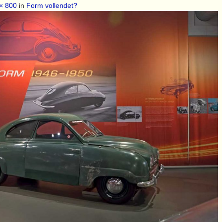
× 800
in
Form vollendet?