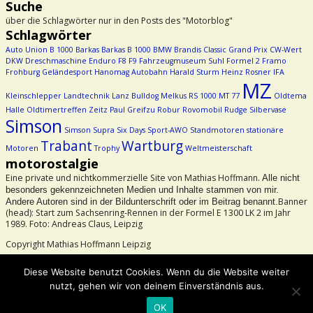
Suche
über die Schlagwörter nur in den Posts des "Motorblog"
Schlagwörter
Auto Union
B 1000
Barkas
Barkas B 1000
BMW
Brandis
Classic Grand Prix
CW-Wert
DKW
Dreschmaschine
Enduro
F8
F9
Fahrzeugmuseum Suhl
Formel 2
Framo
Frohburg
Geländesport
Hanomag Autobahn
Harald Sturm
Heinz Rosner
IFA
MZ
Kleinschlepper
Landtechnik
Lanz Bulldog
Melkus RS 1000
MT 77
Oldtema
Halle
Oldtimertreffen Zeitz
Paul Greifzu
Robur
Rovomobil
Rudge
Silbervase
Simson
Simson Supra
Six Days
Sport-AWO
Standmotoren
stationäre
Trabant
Wartburg
Motoren
Trophy
Weltmeisterschaft
motorostalgie
Eine private und nichtkommerzielle Site von Mathias Hoffmann.
Alle nicht
besonders gekennzeichneten Medien und Inhalte stammen von mir.
Banner
Andere Autoren sind in der Bildunterschrift oder im Beitrag benannt.
(head): Start zum Sachsenring-Rennen in der Formel E 1300 LK 2 im Jahr
1989. Foto: Andreas Claus, Leipzig
Copyright Mathias Hoffmann Leipzig
Beachtet bitte das Urheberrecht!
Diese Website benutzt Cookies. Wenn du die Website weiter
nutzt, gehen wir von deinem Einverständnis aus.
©2026 -
motorostalgie
OK