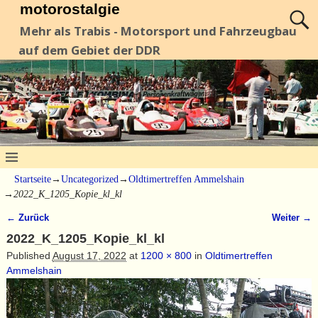
motorostalgie
Mehr als Trabis - Motorsport und Fahrzeugbau
auf dem Gebiet der DDR
Startseite
→
Uncategorized
→
Oldtimertreffen Ammelshain
→
2022_K_1205_Kopie_kl_kl
← Zurück
Weiter →
Bilder-Navigation
2022_K_1205_Kopie_kl_kl
Published
August 17, 2022
at
1200 × 800
in
Oldtimertreffen
Ammelshain