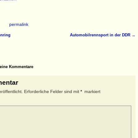
permalink
enring
Automobilrennsport in der DDR
→
ine Kommentare
mentar
öffentlicht.
Erforderliche Felder sind mit
*
markiert