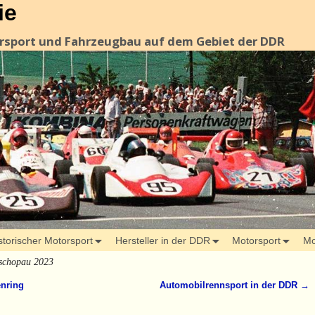
ie
orsport und Fahrzeugbau auf dem Gebiet der DDR
storischer Motorsport
Hersteller in der DDR
Motorsport
Mo
schopau 2023
enring
Automobilrennsport in der DDR
→