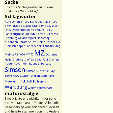
Suche
über die Schlagwörter nur in den
Posts des "Motorblog"
Schlagwörter
Auto Union
B 1000
Barkas
Barkas B 1000
BMW
Brandis
Classic Grand Prix
CW-Wert
DKW
Dreschmaschine
Enduro
F8
F9
Fahrzeugmuseum Suhl
Formel 2
Framo
Frohburg
Geländesport
Hanomag
Autobahn
Harald Sturm
Heinz Rosner
IFA
Kleinschlepper
Landtechnik
Lanz Bulldog
MZ
Melkus RS 1000
MT 77
Oldtema
Halle
Oldtimertreffen Zeitz
Paul Greifzu
Robur
Rovomobil
Rudge
Silbervase
Simson
Simson Supra
Six Days
Sport-AWO
Standmotoren
stationäre
Trabant
Motoren
Trophy
Wartburg
Weltmeisterschaft
motorostalgie
Eine private und nichtkommerzielle
Site von Mathias Hoffmann.
Alle nicht
besonders gekennzeichneten Medien
und Inhalte stammen von mir. Andere