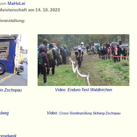
von
MaHoLei
eisterschaft am 14. 10. 2023
eranstaltung:
 in Zschopau
Video: Enduro-Test Waldkirchen
sberg
Video:
Cross-Sonderprüfung Skihang Zschopau
orradwerk