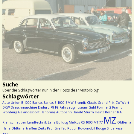
Suche
über die Schlagwörter nur in den Posts des "Motorblog"
Schlagwörter
Auto Union
B 1000
Barkas
Barkas B 1000
BMW
Brandis
Classic Grand Prix
CW-Wert
DKW
Dreschmaschine
Enduro
F8
F9
Fahrzeugmuseum Suhl
Formel 2
Framo
Frohburg
Geländesport
Hanomag Autobahn
Harald Sturm
Heinz Rosner
IFA
MZ
Kleinschlepper
Landtechnik
Lanz Bulldog
Melkus RS 1000
MT 77
Oldtema
Halle
Oldtimertreffen Zeitz
Paul Greifzu
Robur
Rovomobil
Rudge
Silbervase