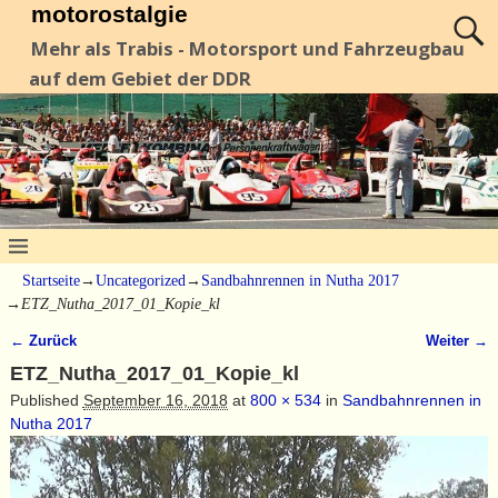
motorostalgie
Mehr als Trabis - Motorsport und Fahrzeugbau
auf dem Gebiet der DDR
Startseite
→
Uncategorized
→
Sandbahnrennen in Nutha 2017
→
ETZ_Nutha_2017_01_Kopie_kl
← Zurück
Weiter →
Bilder-Navigation
ETZ_Nutha_2017_01_Kopie_kl
Published
September 16, 2018
at
800 × 534
in
Sandbahnrennen in
Nutha 2017