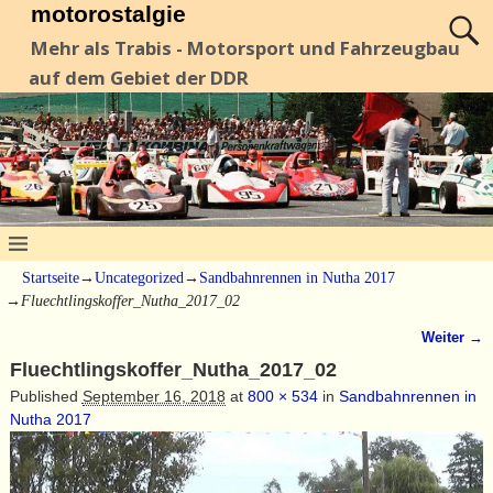
motorostalgie
Mehr als Trabis - Motorsport und Fahrzeugbau
auf dem Gebiet der DDR
Startseite
→
Uncategorized
→
Sandbahnrennen in Nutha 2017
→
Fluechtlingskoffer_Nutha_2017_02
Weiter →
Bilder-Navigation
Fluechtlingskoffer_Nutha_2017_02
Published
September 16, 2018
at
800 × 534
in
Sandbahnrennen in
Nutha 2017