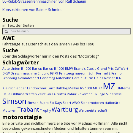
50-Kubik-Strassenrennmaschinen von Ralf Schaum
Konstruktionen von Rainer Schmidt
Suche
im Text der Seiten
AWE
Fahrzeuge aus Eisenach aus den Jahren 1949 bis 1990
Suche
über die Schlagwörter nur in den Posts des "Motorblog"
Schlagwörter
Auto Union
B 1000
Barkas
Barkas B 1000
BMW
Brandis
Classic Grand Prix
CW-Wert
DKW
Dreschmaschine
Enduro
F8
F9
Fahrzeugmuseum Suhl
Formel 2
Framo
Frohburg
Geländesport
Hanomag Autobahn
Harald Sturm
Heinz Rosner
IFA
MZ
Kleinschlepper
Landtechnik
Lanz Bulldog
Melkus RS 1000
MT 77
Oldtema
Halle
Oldtimertreffen Zeitz
Paul Greifzu
Robur
Rovomobil
Rudge
Silbervase
Simson
Simson Supra
Six Days
Sport-AWO
Standmotoren
stationäre
Trabant
Wartburg
Motoren
Trophy
Weltmeisterschaft
motorostalgie
Eine private und nichtkommerzielle Site von Mathias Hoffmann.
Alle nicht
besonders gekennzeichneten Medien und Inhalte stammen von mir.