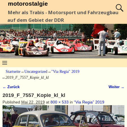
motorostalgie
Mehr als Trabis - Motorsport und Fahrzeugbau
auf dem Gebiet der DDR
Startseite
→
Uncategorized
→
"Via Regia" 2019
→
2019_F_7557_Kopie_kl_kl
← Zurück
Weiter →
Bilder-Navigation
2019_F_7557_Kopie_kl_kl
Published
Mai 22, 2019
at
800 × 533
in
“Via Regia” 2019