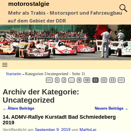
motorostalgie
Mehr als Trabis - Motorsport und Fahrzeugbau
auf dem Gebiet der DDR
Startseite
→Kategorien
Uncategorized
- Seite 11
<<
1
2
…
9
10
11
12
13
>>
Archiv der Kategorie:
Uncategorized
←
Ältere Beiträge
Neuere Beiträge
→
Artikelnavigation
14. ADMV-Rallye Kurstadt Bad Schmiedeberg
2019
Veröffentlicht am
September 9, 2019
von
MaHoLei