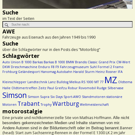
Suche
im Text der Seiten
AWE
Fahrzeuge aus Eisenach aus den Jahren 1949 bis 1990
Suche
über die Schlagwörter nur in den Posts des "Motorblog"
Schlagwörter
Auto Union
B 1000
Barkas
Barkas B 1000
BMW
Brandis
Classic Grand Prix
CW-Wert
DKW
Dreschmaschine
Enduro
F8
F9
Fahrzeugmuseum Suhl
Formel 2
Framo
Frohburg
Geländesport
Hanomag Autobahn
Harald Sturm
Heinz Rosner
IFA
MZ
Kleinschlepper
Landtechnik
Lanz Bulldog
Melkus RS 1000
MT 77
Oldtema
Halle
Oldtimertreffen Zeitz
Paul Greifzu
Robur
Rovomobil
Rudge
Silbervase
Simson
Simson Supra
Six Days
Sport-AWO
Standmotoren
stationäre
Trabant
Wartburg
Motoren
Trophy
Weltmeisterschaft
motorostalgie
Eine private und nichtkommerzielle Site von Mathias Hoffmann.
Alle nicht
besonders gekennzeichneten Medien und Inhalte stammen von mir.
Banner
Andere Autoren sind in der Bildunterschrift oder im Beitrag benannt.
(head): Start zum Sachsenring-Rennen in der Formel E 1300 LK 2 im Jahr