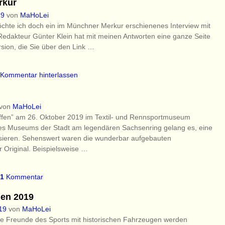
rkur
19
von
MaHoLei
chte ich doch ein im Münchner Merkur erschienenes Interview mit
-Redakteur Günter Klein hat mit meinen Antworten eine ganze Seite
rsion, die Sie über den Link
…
Kommentar hinterlassen
von
MaHoLei
fen” am 26. Oktober 2019 im Textil- und Rennsportmuseum
des Museums der Stadt am legendären Sachsenring gelang es, eine
isieren. Sehenswert waren die wunderbar aufgebauten
 Original. Beispielsweise
…
1
Kommentar
hen 2019
19
von
MaHoLei
ie Freunde des Sports mit historischen Fahrzeugen werden