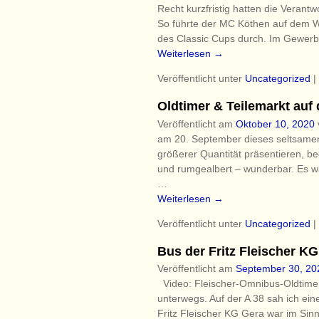
Recht kurzfristig hatten die Verant
So führte der MC Köthen auf dem W
des Classic Cups durch. Im Gewerb
Weiterlesen →
Veröffentlicht unter
Uncategorized
|
Oldtimer & Teilemarkt au
Veröffentlicht am
Oktober 10, 2020
am 20. September dieses seltsamen 
größerer Quantität präsentieren, b
und rumgealbert – wunderbar. Es w
…
Weiterlesen →
Veröffentlicht unter
Uncategorized
|
Bus der Fritz Fleischer KG
Veröffentlicht am
September 30, 20
Video: Fleischer-Omnibus-Oldtimer V
unterwegs. Auf der A 38 sah ich ei
Fritz Fleischer KG Gera war im Si