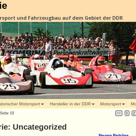
ie
orsport und Fahrzeugbau auf dem Gebiet der DDR
storischer Motorsport
Hersteller in der DDR
Motorsport
Mo
Seite 10
<<
1
2
rie:
Uncategorized
Neuere Beiträge
→