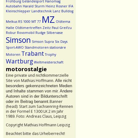
Frohburg
Geländesport
Hanomag
Autobahn
Harald Sturm
Heinz Rosner
IFA
Kleinschlepper
Landtechnik
Lanz Bulldog
MZ
Melkus RS 1000
MT 77
Oldtema
Halle
Oldtimertreffen Zeitz
Paul Greifzu
Robur
Rovomobil
Rudge
Silbervase
Simson
Simson Supra
Six Days
Sport-AWO
Standmotoren
stationäre
Trabant
Motoren
Trophy
Wartburg
Weltmeisterschaft
motorostalgie
Eine private und nichtkommerzielle
Site von Mathias Hoffmann.
Alle nicht
besonders gekennzeichneten Medien
und Inhalte stammen von mir. Andere
Autoren sind in der Bildunterschrift
Banner
oder im Beitrag benannt.
(head): Start zum Sachsenring-Rennen
in der Formel E 1300 LK 2 im Jahr
1989. Foto: Andreas Claus, Leipzig
Copyright Mathias Hoffmann Leipzig
Beachtet bitte das Urheberrecht!