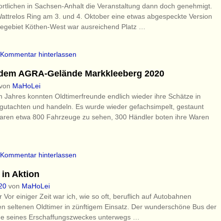
wortlichen in Sachsen-Anhalt die Veranstaltung dann doch genehmigt.
attrelos Ring am 3. und 4. Oktober eine etwas abgespeckte Version
egebiet Köthen-West war ausreichend Platz
…
Kommentar hinterlassen
f dem AGRA-Gelände Markkleeberg 2020
von
MaHoLei
Jahres konnten Oldtimerfreunde endlich wieder ihre Schätze in
egutachten und handeln. Es wurde wieder gefachsimpelt, gestaunt
aren etwa 800 Fahrzeuge zu sehen, 300 Händler boten ihre Waren
Kommentar hinterlassen
 in Aktion
20
von
MaHoLei
or einiger Zeit war ich, wie so oft, beruflich auf Autobahnen
nen seltenen Oldtimer in zünftigem Einsatz. Der wunderschöne Bus der
nne seines Erschaffungszweckes unterwegs
…