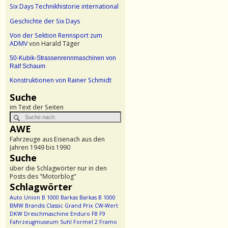
Six Days Technikhistorie international
Geschichte der Six Days
Von der Sektion Rennsport zum
ADMV
von Harald Täger
50-Kubik-Strassenrennmaschinen von
Ralf Schaum
Konstruktionen von Rainer Schmidt
Suche
im Text der Seiten
AWE
Fahrzeuge aus Eisenach aus den
Jahren 1949 bis 1990
Suche
über die Schlagwörter nur in den
Posts des "Motorblog"
Schlagwörter
Auto Union
B 1000
Barkas
Barkas B 1000
BMW
Brandis
Classic Grand Prix
CW-Wert
DKW
Dreschmaschine
Enduro
F8
F9
Fahrzeugmuseum Suhl
Formel 2
Framo